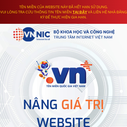
TÊN MIỀN CỦA WEBSITE NÀY ĐÃ HẾT HẠN SỬ DỤNG.
VUI LÒNG TRA CỨU THÔNG TIN TÊN MIỀN
TẠI ĐÂY
VÀ LIÊN HỆ NHÀ ĐĂNG
KÝ ĐỂ THỰC HIỆN GIA HẠN.
NÂNG
GIÁ TRỊ
WEBSITE