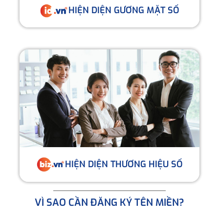
HIỆN DIỆN GƯƠNG MẶT SỐ
HIỆN DIỆN THƯƠNG HIỆU SỐ
VÌ SAO CẦN ĐĂNG KÝ TÊN MIỀN?