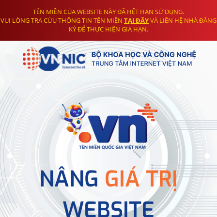
TÊN MIỀN CỦA WEBSITE NÀY ĐÃ HẾT HẠN SỬ DỤNG.
VUI LÒNG TRA CỨU THÔNG TIN TÊN MIỀN
TẠI ĐÂY
VÀ LIÊN HỆ NHÀ ĐĂNG
KÝ ĐỂ THỰC HIỆN GIA HẠN.
NÂNG
GIÁ TRỊ
WEBSITE